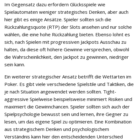
Im Gegensatz dazu erfordern Glücksspiele wie
Spielautomaten weniger strategisches Denken, aber auch
hier gibt es einige Ansätze. Spieler sollten sich die
Rückzahlungsquote (RTP) der Slots ansehen und nur solche
wählen, die eine hohe Rückzahlung bieten. Ebenso lohnt es
sich, nach Spielen mit progressiven Jackpots Ausschau zu
halten, da diese oft höhere Gewinne versprechen, obwohl
die Wahrscheinlichkeit, den Jackpot zu gewinnen, niedriger
sein kann.
Ein weiterer strategischer Ansatz betrifft die Wettarten im
Poker. Es gibt viele verschiedene Spielstile und Taktiken, die
je nach Situation angewendet werden sollten. Tight-
aggressive Spielweise beispielsweise minimiert Risiken und
maximiert die Gewinnchancen. Spieler sollten sich auch der
Spielpsychologie bewusst sein und lernen, ihre Gegner zu
lesen, um das eigene Spiel zu optimieren. Eine Kombination
aus strategischem Denken und psychologischem
Verständnis kann hier den entscheidenden Unterschied