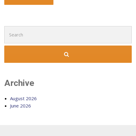
Search
for:
Archive
August 2026
June 2026