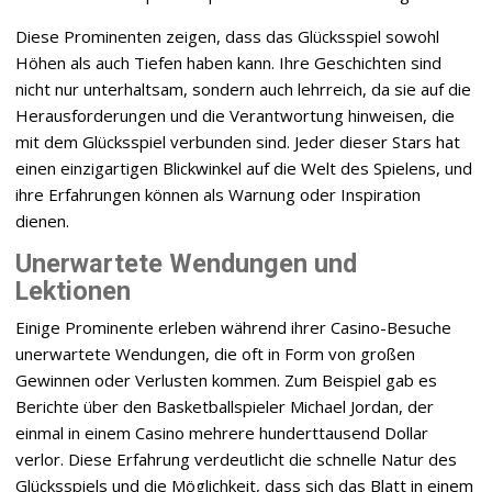
Diese Prominenten zeigen, dass das Glücksspiel sowohl
Höhen als auch Tiefen haben kann. Ihre Geschichten sind
nicht nur unterhaltsam, sondern auch lehrreich, da sie auf die
Herausforderungen und die Verantwortung hinweisen, die
mit dem Glücksspiel verbunden sind. Jeder dieser Stars hat
einen einzigartigen Blickwinkel auf die Welt des Spielens, und
ihre Erfahrungen können als Warnung oder Inspiration
dienen.
Unerwartete Wendungen und
Lektionen
Einige Prominente erleben während ihrer Casino-Besuche
unerwartete Wendungen, die oft in Form von großen
Gewinnen oder Verlusten kommen. Zum Beispiel gab es
Berichte über den Basketballspieler Michael Jordan, der
einmal in einem Casino mehrere hunderttausend Dollar
verlor. Diese Erfahrung verdeutlicht die schnelle Natur des
Glücksspiels und die Möglichkeit, dass sich das Blatt in einem