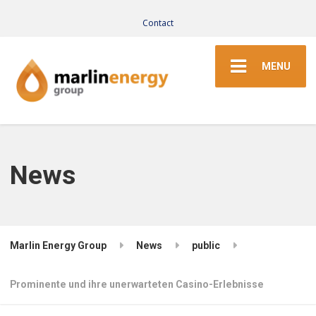
Contact
MENU
News
Marlin Energy Group
News
public
Prominente und ihre unerwarteten Casino-Erlebnisse