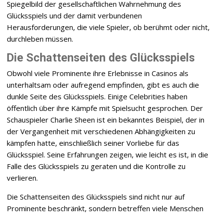
Spiegelbild der gesellschaftlichen Wahrnehmung des
Glücksspiels und der damit verbundenen
Herausforderungen, die viele Spieler, ob berühmt oder nicht,
durchleben müssen.
Die Schattenseiten des Glücksspiels
Obwohl viele Prominente ihre Erlebnisse in Casinos als
unterhaltsam oder aufregend empfinden, gibt es auch die
dunkle Seite des Glücksspiels. Einige Celebrities haben
öffentlich über ihre Kämpfe mit Spielsucht gesprochen. Der
Schauspieler Charlie Sheen ist ein bekanntes Beispiel, der in
der Vergangenheit mit verschiedenen Abhängigkeiten zu
kämpfen hatte, einschließlich seiner Vorliebe für das
Glücksspiel. Seine Erfahrungen zeigen, wie leicht es ist, in die
Falle des Glücksspiels zu geraten und die Kontrolle zu
verlieren.
Die Schattenseiten des Glücksspiels sind nicht nur auf
Prominente beschränkt, sondern betreffen viele Menschen