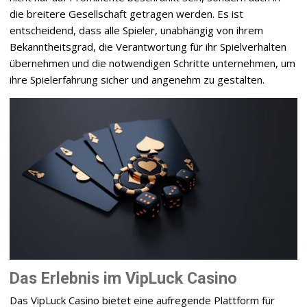
die breitere Gesellschaft getragen werden. Es ist
entscheidend, dass alle Spieler, unabhängig von ihrem
Bekanntheitsgrad, die Verantwortung für ihr Spielverhalten
übernehmen und die notwendigen Schritte unternehmen, um
ihre Spielerfahrung sicher und angenehm zu gestalten.
Das Erlebnis im VipLuck Casino
Das VipLuck Casino bietet eine aufregende Plattform für