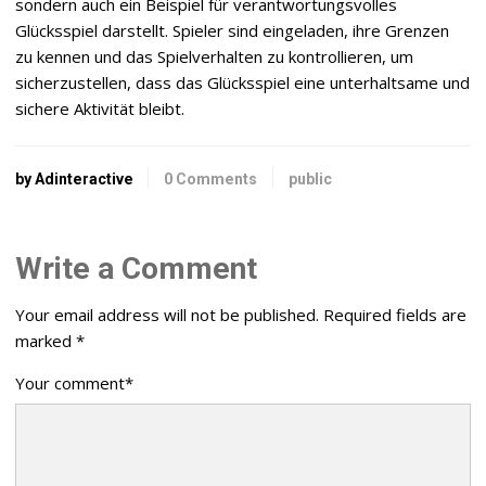
sondern auch ein Beispiel für verantwortungsvolles
Glücksspiel darstellt. Spieler sind eingeladen, ihre Grenzen
zu kennen und das Spielverhalten zu kontrollieren, um
sicherzustellen, dass das Glücksspiel eine unterhaltsame und
sichere Aktivität bleibt.
by Adinteractive
0 Comments
public
Write a Comment
Your email address will not be published.
Required fields are
marked
*
Your comment
*