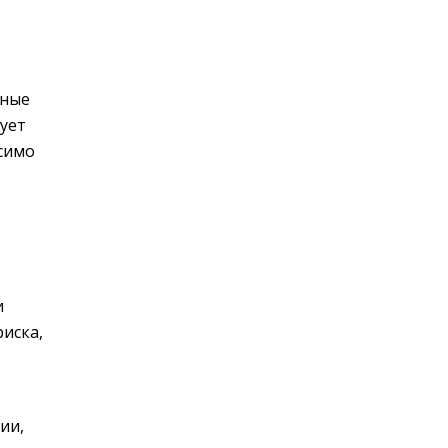
вные
вует
исимо
и
иска,
ии,