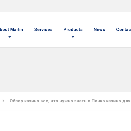
bout Marlin
Services
Products
News
Contac
Обзор казино все, что нужно знать о Пинко казино дл