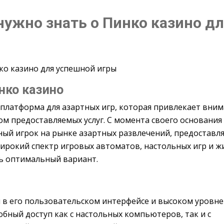
 нужно знать о Пинко казино д
нко казино для успешной игры
нко казино
-платформа для азартных игр, которая привлекает вни
м предоставляемых услуг. С момента своего основания
ный игрок на рынке азартных развлечений, предоставл
ирокий спектр игровых автоматов, настольных игр и ж
ь оптимальный вариант.
 в его пользовательском интерфейсе и высоком уровне
бный доступ как с настольных компьютеров, так и с