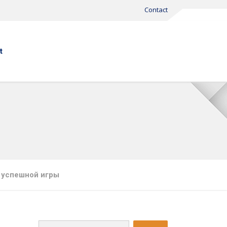
Contact
t
я успешной игры
Search