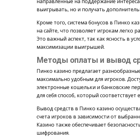
направленные на поддержание интереса 
выигрывать, но и получать дополнитель
Кроме того, система бонусов в Пинко каз
на сайте, что позволяет игрокам легко р
Это важный аспект, так как ясность в ус
максимизации выигрышей.
Методы оплаты и вывод с
Пинко казино предлагает разнообразные
максимально удобным для игроков. Дост
электронные кошельки и банковские пе
для себя способ, который соответствует
Вывод средств в Пинко казино осуществл
счета игроков в зависимости от выбран
Казино также обеспечивает безопасност
шифрования.