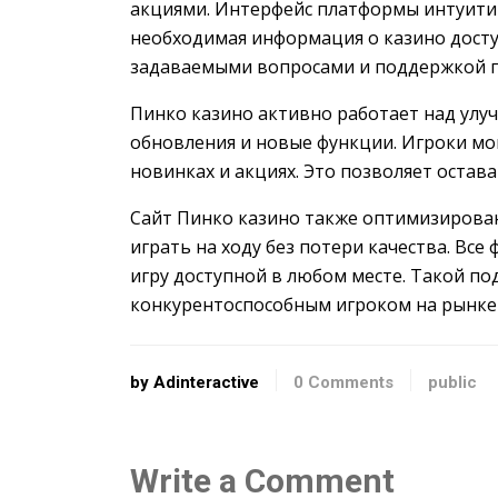
акциями. Интерфейс платформы интуитив
необходимая информация о казино доступ
задаваемыми вопросами и поддержкой п
Пинко казино активно работает над улу
обновления и новые функции. Игроки мог
новинках и акциях. Это позволяет остава
Сайт Пинко казино также оптимизирован
играть на ходу без потери качества. Все
игру доступной в любом месте. Такой по
конкурентоспособным игроком на рынке 
by Adinteractive
0 Comments
public
Write a Comment