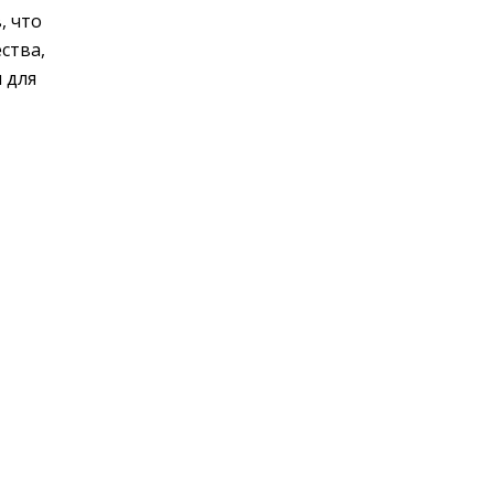
, что
ства,
 для