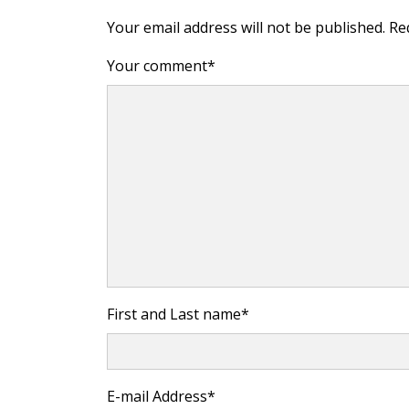
Your email address will not be published.
Req
Your comment
*
First and Last name
*
E-mail Address
*