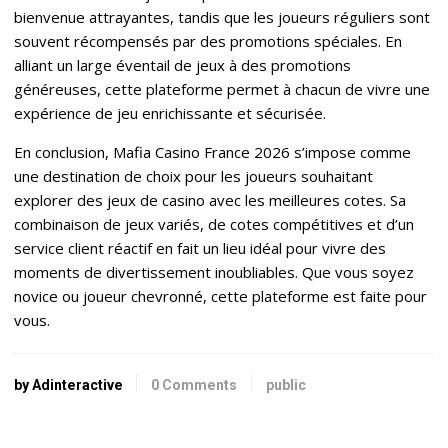
bienvenue attrayantes, tandis que les joueurs réguliers sont
souvent récompensés par des promotions spéciales. En
alliant un large éventail de jeux à des promotions
généreuses, cette plateforme permet à chacun de vivre une
expérience de jeu enrichissante et sécurisée.
En conclusion, Mafia Casino France 2026 s’impose comme
une destination de choix pour les joueurs souhaitant
explorer des jeux de casino avec les meilleures cotes. Sa
combinaison de jeux variés, de cotes compétitives et d’un
service client réactif en fait un lieu idéal pour vivre des
moments de divertissement inoubliables. Que vous soyez
novice ou joueur chevronné, cette plateforme est faite pour
vous.
by Adinteractive
0 Comments
public