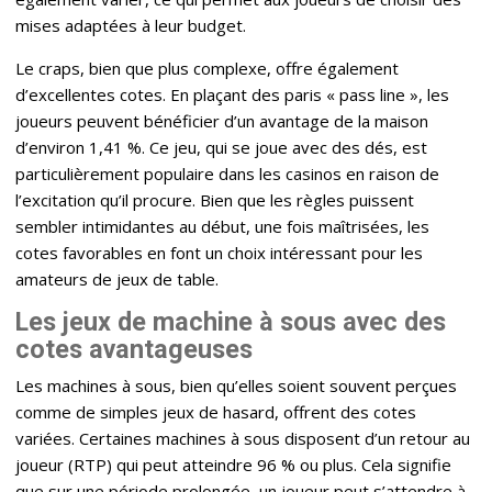
mises adaptées à leur budget.
Le craps, bien que plus complexe, offre également
d’excellentes cotes. En plaçant des paris « pass line », les
joueurs peuvent bénéficier d’un avantage de la maison
d’environ 1,41 %. Ce jeu, qui se joue avec des dés, est
particulièrement populaire dans les casinos en raison de
l’excitation qu’il procure. Bien que les règles puissent
sembler intimidantes au début, une fois maîtrisées, les
cotes favorables en font un choix intéressant pour les
amateurs de jeux de table.
Les jeux de machine à sous avec des
cotes avantageuses
Les machines à sous, bien qu’elles soient souvent perçues
comme de simples jeux de hasard, offrent des cotes
variées. Certaines machines à sous disposent d’un retour au
joueur (RTP) qui peut atteindre 96 % ou plus. Cela signifie
que sur une période prolongée, un joueur peut s’attendre à