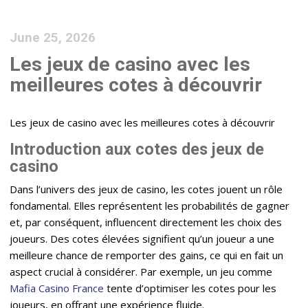
June 25, 2026
Les jeux de casino avec les
meilleures cotes à découvrir
Les jeux de casino avec les meilleures cotes à découvrir
Introduction aux cotes des jeux de
casino
Dans l’univers des jeux de casino, les cotes jouent un rôle
fondamental. Elles représentent les probabilités de gagner
et, par conséquent, influencent directement les choix des
joueurs. Des cotes élevées signifient qu’un joueur a une
meilleure chance de remporter des gains, ce qui en fait un
aspect crucial à considérer. Par exemple, un jeu comme
Mafia Casino France
tente d’optimiser les cotes pour les
joueurs, en offrant une expérience fluide.