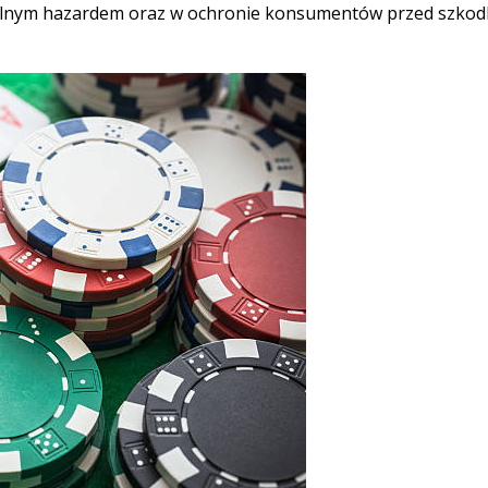
galnym hazardem oraz w ochronie konsumentów przed szkod