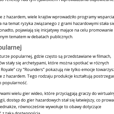
 z hazardem, wiele krajów wprowadziło programy wsparcia
ja na temat ryzyka związanego z grami hazardowymi stała si
onadto, pojawiają się inicjatywy mające na celu promowanie
otnym tematem w debatach publicznych.
pularnej
urze popularnej, gdzie często są przedstawiane w filmach,
tów stały się archetypami, które można spotkać w różnych
no Royale” czy “Rounders” pokazują nie tylko emocje towarzys
e z hazardem. Tego rodzaju produkcje kształtują postrzega
o popularność.
tywami wielu gier wideo, które przyciągają graczy do wirtual
ii, dostęp do gier hazardowych stał się łatwiejszy, co prowa
 Jednakże, równocześnie wywołuje to obawy dotyczące
 z taką dostępnością.