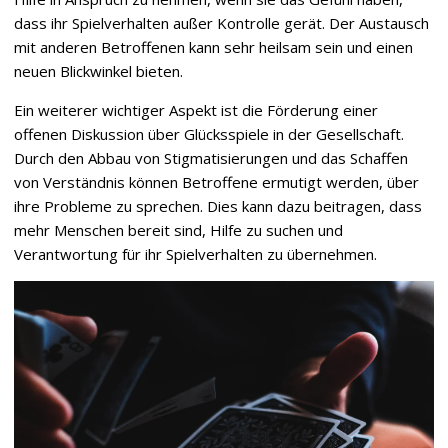
dass ihr Spielverhalten außer Kontrolle gerät. Der Austausch
mit anderen Betroffenen kann sehr heilsam sein und einen
neuen Blickwinkel bieten.
Ein weiterer wichtiger Aspekt ist die Förderung einer
offenen Diskussion über Glücksspiele in der Gesellschaft.
Durch den Abbau von Stigmatisierungen und das Schaffen
von Verständnis können Betroffene ermutigt werden, über
ihre Probleme zu sprechen. Dies kann dazu beitragen, dass
mehr Menschen bereit sind, Hilfe zu suchen und
Verantwortung für ihr Spielverhalten zu übernehmen.