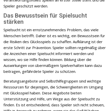
Spieler geschützt werden.
Das Bewusstsein für Spielsucht
stärken
Spielsucht ist ein ernstzunehmendes Problem, das viele
Menschen betrifft. Daher ist es wichtig, ein Bewusstsein für
die Risiken des Glücksspiels zu schaffen. Aufklärung ist der
erste Schritt zur Prävention. Spieler sollten regelmäßig über
die Anzeichen einer Spielsucht informiert werden und
wissen, wo sie Hilfe finden können. Bildung über die
Auswirkungen von übermäßigem Spielverhalten kann dazu
beitragen, gefährdete Spieler zu schützen.
Beratungsangebote und Selbsthilfegruppen sind wichtige
Ressourcen für diejenigen, die Schwierigkeiten im Umgang
mit Glücksspiel haben. Diese Angebote bieten
Unterstützung und Hilfe, um Wege aus der Spielsucht zu
finden. Es ist entscheidend, dass Spieler sich nicht scheuen,
Hilfe in Anspruch zu nehmen, wenn sie das Gefühl haben,