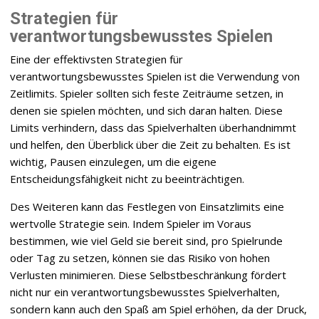
Strategien für
verantwortungsbewusstes Spielen
Eine der effektivsten Strategien für
verantwortungsbewusstes Spielen ist die Verwendung von
Zeitlimits. Spieler sollten sich feste Zeiträume setzen, in
denen sie spielen möchten, und sich daran halten. Diese
Limits verhindern, dass das Spielverhalten überhandnimmt
und helfen, den Überblick über die Zeit zu behalten. Es ist
wichtig, Pausen einzulegen, um die eigene
Entscheidungsfähigkeit nicht zu beeinträchtigen.
Des Weiteren kann das Festlegen von Einsatzlimits eine
wertvolle Strategie sein. Indem Spieler im Voraus
bestimmen, wie viel Geld sie bereit sind, pro Spielrunde
oder Tag zu setzen, können sie das Risiko von hohen
Verlusten minimieren. Diese Selbstbeschränkung fördert
nicht nur ein verantwortungsbewusstes Spielverhalten,
sondern kann auch den Spaß am Spiel erhöhen, da der Druck,