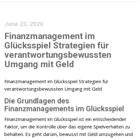
June 23, 2026
Finanzmanagement im
Glücksspiel Strategien für
verantwortungsbewussten
Umgang mit Geld
Finanzmanagement im Glücksspiel Strategien für
verantwortungsbewussten Umgang mit Geld
Die Grundlagen des
Finanzmanagements im Glücksspiel
Finanzmanagement im Glücksspiel ist ein entscheidender
Faktor, um die Kontrolle über das eigene Spielverhalten zu
behalten. Es geht darum, bewusst mit Geld umzugehen und