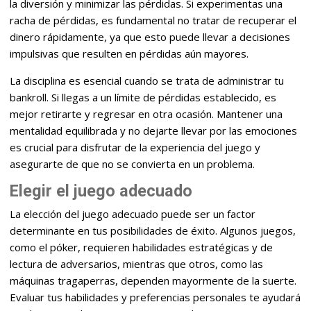
la diversión y minimizar las pérdidas. Si experimentas una
racha de pérdidas, es fundamental no tratar de recuperar el
dinero rápidamente, ya que esto puede llevar a decisiones
impulsivas que resulten en pérdidas aún mayores.
La disciplina es esencial cuando se trata de administrar tu
bankroll. Si llegas a un límite de pérdidas establecido, es
mejor retirarte y regresar en otra ocasión. Mantener una
mentalidad equilibrada y no dejarte llevar por las emociones
es crucial para disfrutar de la experiencia del juego y
asegurarte de que no se convierta en un problema.
Elegir el juego adecuado
La elección del juego adecuado puede ser un factor
determinante en tus posibilidades de éxito. Algunos juegos,
como el póker, requieren habilidades estratégicas y de
lectura de adversarios, mientras que otros, como las
máquinas tragaperras, dependen mayormente de la suerte.
Evaluar tus habilidades y preferencias personales te ayudará