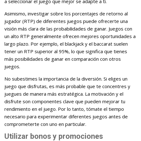
a seleccionar el juego que mejor se adapte a ti.
Asimismo, investigar sobre los porcentajes de retorno al
jugador (RTP) de diferentes juegos puede ofrecerte una
visión más clara de las probabilidades de ganar. Juegos con
un alto RTP generalmente ofrecen mejores oportunidades a
largo plazo. Por ejemplo, el blackjack y el baccarat suelen
tener un RTP superior al 95%, lo que significa que tienes
más posibilidades de ganar en comparación con otros
juegos.
No subestimes la importancia de la diversión. Si eliges un
juego que disfrutas, es más probable que te concentres y
juegues de manera más estratégica. La motivación y el
disfrute son componentes clave que pueden mejorar tu
rendimiento en el juego. Por lo tanto, tómate el tiempo
necesario para experimentar diferentes juegos antes de
comprometerte con uno en particular.
Utilizar bonos y promociones