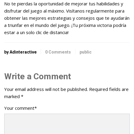
No te pierdas la oportunidad de mejorar tus habilidades y
disfrutar del juego al máximo. Visítanos regularmente para
obtener las mejores estrategias y consejos que te ayudarán
a triunfar en el mundo del juego. ¡Tu próxima victoria podría
estar a un solo clic de distancia!
by Adinteractive
0 Comments
public
Write a Comment
Your email address will not be published.
Required fields are
marked
*
Your comment
*