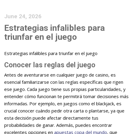
June 24, 2026
Estrategias infalibles para
triunfar en el juego
Estrategias infalibles para triunfar en el juego
Conocer las reglas del juego
Antes de aventurarse en cualquier juego de casino, es
esencial familiarizarse con las reglas específicas que rigen
ese juego. Cada juego tiene sus propias particularidades, y
entender cómo funcionan te permitirá tomar decisiones más
informadas. Por ejemplo, en juegos como el blackjack, es
crucial conocer cuándo pedir otra carta o plantarse, ya que
esta decisión puede afectar directamente tus
probabilidades de ganar. Además, puedes encontrar
excelentes opciones en
apuestas copa del mundo
, que