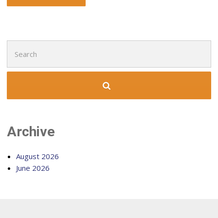
Search
for:
Archive
August 2026
June 2026