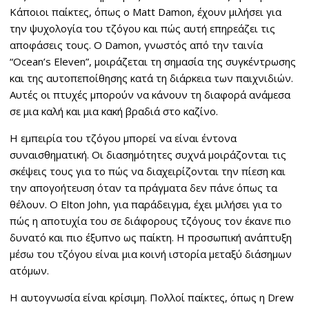
Κάποιοι παίκτες, όπως ο Matt Damon, έχουν μιλήσει για
την ψυχολογία του τζόγου και πώς αυτή επηρεάζει τις
αποφάσεις τους. Ο Damon, γνωστός από την ταινία
“Ocean’s Eleven”, μοιράζεται τη σημασία της συγκέντρωσης
και της αυτοπεποίθησης κατά τη διάρκεια των παιχνιδιών.
Αυτές οι πτυχές μπορούν να κάνουν τη διαφορά ανάμεσα
σε μια καλή και μια κακή βραδιά στο καζίνο.
Η εμπειρία του τζόγου μπορεί να είναι έντονα
συναισθηματική. Οι διασημότητες συχνά μοιράζονται τις
σκέψεις τους για το πώς να διαχειρίζονται την πίεση και
την απογοήτευση όταν τα πράγματα δεν πάνε όπως τα
θέλουν. Ο Elton John, για παράδειγμα, έχει μιλήσει για το
πώς η αποτυχία του σε διάφορους τζόγους τον έκανε πιο
δυνατό και πιο έξυπνο ως παίκτη. Η προσωπική ανάπτυξη
μέσω του τζόγου είναι μια κοινή ιστορία μεταξύ διάσημων
ατόμων.
Η αυτογνωσία είναι κρίσιμη. Πολλοί παίκτες, όπως η Drew