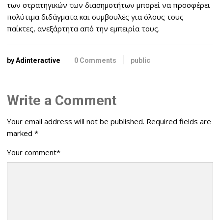
των στρατηγικών των διασημοτήτων μπορεί να προσφέρει
πολύτιμα διδάγματα και συμβουλές για όλους τους
παίκτες, ανεξάρτητα από την εμπειρία τους.
by Adinteractive
0 Comments
public
Write a Comment
Your email address will not be published.
Required fields are
marked
*
Your comment
*