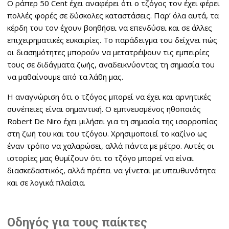
Ο ράπερ 50 Cent έχει αναφέρει ότι ο τζόγος τον έχει φέρει
πολλές φορές σε δύσκολες καταστάσεις. Παρ’ όλα αυτά, τα
κέρδη του τον έχουν βοηθήσει να επενδύσει και σε άλλες
επιχειρηματικές ευκαιρίες. Το παράδειγμα του δείχνει πώς
οι διασημότητες μπορούν να μετατρέψουν τις εμπειρίες
τους σε διδάγματα ζωής, αναδεικνύοντας τη σημασία του
να μαθαίνουμε από τα λάθη μας.
Η αναγνώριση ότι ο τζόγος μπορεί να έχει και αρνητικές
συνέπειες είναι σημαντική. Ο εμπνευσμένος ηθοποιός
Robert De Niro έχει μιλήσει για τη σημασία της ισορροπίας
στη ζωή του και του τζόγου. Χρησιμοποιεί το καζίνο ως
έναν τρόπο να χαλαρώσει, αλλά πάντα με μέτρο. Αυτές οι
ιστορίες μας θυμίζουν ότι το τζόγο μπορεί να είναι
διασκεδαστικός, αλλά πρέπει να γίνεται με υπευθυνότητα
και σε λογικά πλαίσια.
Οδηγός για τους παίκτες