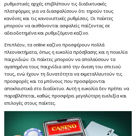
ρυθμιστικές αρχές επιβλέπουν τις διαδικτυακές
πλατφόρμες για να διασφαλίσουν ότι τηρούν τους
κανόνες και τις κανονιστικές ρυθμίσεις. Οι παίκτες
μπορούν να αισθάνονται ασφαλείς παίζοντας σε
αδειοδοτημένα και ρυθμιζόμενα καζίνο.
Επιπλέον, τα online καζίνο προσφέρουν πολλά
πλεονεκτήματα, όπως η ευκολία πρόσβασης και η ποικιλία
παιχνιδιών. Οι παίκτες μπορούν να απολαύσουν τα
αγαπημένα τους παιχνίδια από την άνεση του σπιτιού
τους, ενώ έχουν τη δυνατότητα να εκμεταλλευτούν τις
προσφορές και τα μπόνους που προσφέρονται
αποκλειστικά στο διαδίκτυο. Αυτή η ευκολία δεν πρέπει να
παραβλέπεται, καθώς προσφέρει μεγαλύτερη ευελιξία και
επιλογές στους παίκτες.