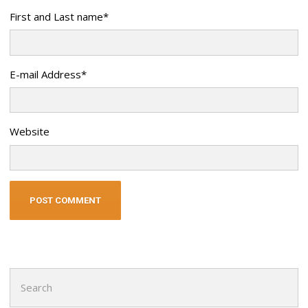
First and Last name
*
E-mail Address
*
Website
Search
for: