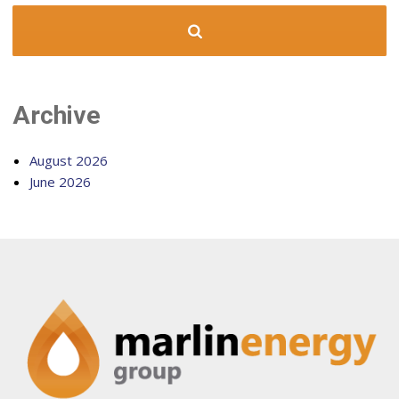
Archive
August 2026
June 2026