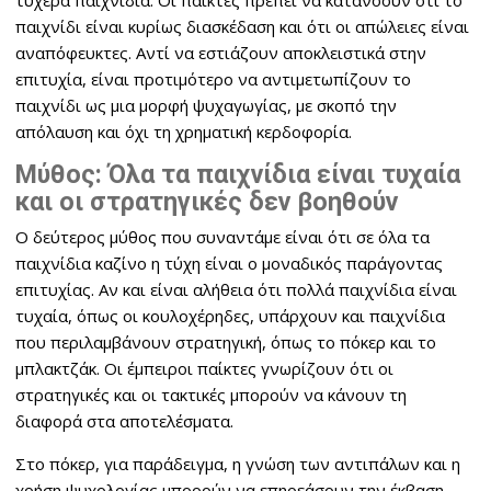
παιχνίδι είναι κυρίως διασκέδαση και ότι οι απώλειες είναι
αναπόφευκτες. Αντί να εστιάζουν αποκλειστικά στην
επιτυχία, είναι προτιμότερο να αντιμετωπίζουν το
παιχνίδι ως μια μορφή ψυχαγωγίας, με σκοπό την
απόλαυση και όχι τη χρηματική κερδοφορία.
Μύθος: Όλα τα παιχνίδια είναι τυχαία
και οι στρατηγικές δεν βοηθούν
Ο δεύτερος μύθος που συναντάμε είναι ότι σε όλα τα
παιχνίδια καζίνο η τύχη είναι ο μοναδικός παράγοντας
επιτυχίας. Αν και είναι αλήθεια ότι πολλά παιχνίδια είναι
τυχαία, όπως οι κουλοχέρηδες, υπάρχουν και παιχνίδια
που περιλαμβάνουν στρατηγική, όπως το πόκερ και το
μπλακτζάκ. Οι έμπειροι παίκτες γνωρίζουν ότι οι
στρατηγικές και οι τακτικές μπορούν να κάνουν τη
διαφορά στα αποτελέσματα.
Στο πόκερ, για παράδειγμα, η γνώση των αντιπάλων και η
χρήση ψυχολογίας μπορούν να επηρεάσουν την έκβαση