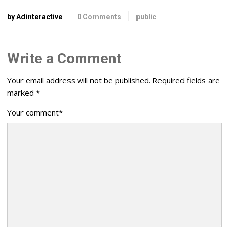
by Adinteractive
0 Comments
public
Write a Comment
Your email address will not be published.
Required fields are
marked
*
Your comment
*