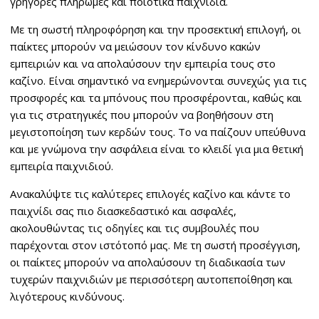
γρήγορες πληρωμές και ποιοτικά παιχνίδια.
Με τη σωστή πληροφόρηση και την προσεκτική επιλογή, οι
παίκτες μπορούν να μειώσουν τον κίνδυνο κακών
εμπειριών και να απολαύσουν την εμπειρία τους στο
καζίνο. Είναι σημαντικό να ενημερώνονται συνεχώς για τις
προσφορές και τα μπόνους που προσφέρονται, καθώς και
για τις στρατηγικές που μπορούν να βοηθήσουν στη
μεγιστοποίηση των κερδών τους. Το να παίζουν υπεύθυνα
και με γνώμονα την ασφάλεια είναι το κλειδί για μια θετική
εμπειρία παιχνιδιού.
Ανακαλύψτε τις καλύτερες επιλογές καζίνο και κάντε το
παιχνίδι σας πιο διασκεδαστικό και ασφαλές,
ακολουθώντας τις οδηγίες και τις συμβουλές που
παρέχονται στον ιστότοπό μας. Με τη σωστή προσέγγιση,
οι παίκτες μπορούν να απολαύσουν τη διαδικασία των
τυχερών παιχνιδιών με περισσότερη αυτοπεποίθηση και
λιγότερους κινδύνους.