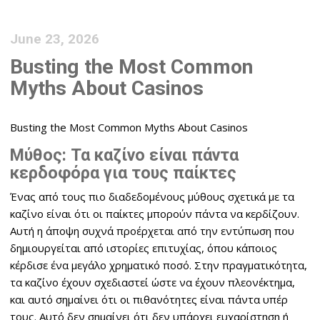
June 23, 2026
Busting the Most Common
Myths About Casinos
Busting the Most Common Myths About Casinos
Μύθος: Τα καζίνο είναι πάντα
κερδοφόρα για τους παίκτες
Ένας από τους πιο διαδεδομένους μύθους σχετικά με τα
καζίνο είναι ότι οι παίκτες μπορούν πάντα να κερδίζουν.
Αυτή η άποψη συχνά προέρχεται από την εντύπωση που
δημιουργείται από ιστορίες επιτυχίας, όπου κάποιος
κέρδισε ένα μεγάλο χρηματικό ποσό. Στην πραγματικότητα,
τα καζίνο έχουν σχεδιαστεί ώστε να έχουν πλεονέκτημα,
και αυτό σημαίνει ότι οι πιθανότητες είναι πάντα υπέρ
τους. Αυτό δεν σημαίνει ότι δεν υπάρχει ευχαρίστηση ή