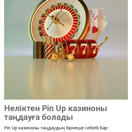
Неліктен Pin Up казиноны
таңдауға болады
Pin Up казиноны таңдаудың бірнеше себебі бар: