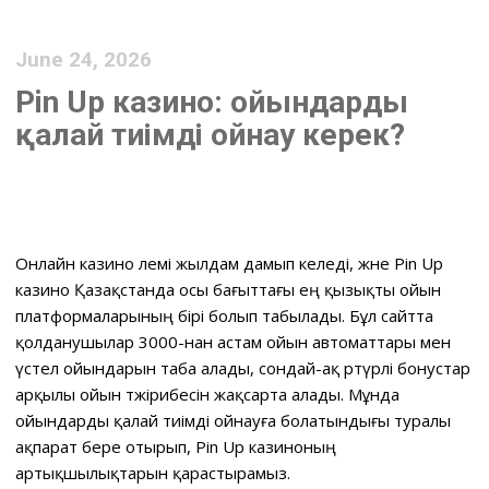
June 24, 2026
Pin Up казино: ойындарды
қалай тиімді ойнау керек?
Онлайн казино әлемі жылдам дамып келеді, және Pin Up
казино Қазақстанда осы бағыттағы ең қызықты ойын
платформаларының бірі болып табылады. Бұл сайтта
қолданушылар 3000-нан астам ойын автоматтары мен
үстел ойындарын таба алады, сондай-ақ әртүрлі бонустар
арқылы ойын тәжірибесін жақсарта алады. Мұнда
ойындарды қалай тиімді ойнауға болатындығы туралы
ақпарат бере отырып, Pin Up казиноның
артықшылықтарын қарастырамыз.