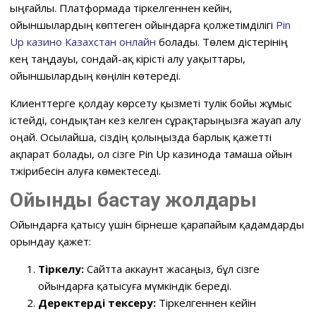
ыңғайлы. Платформада тіркелгеннен кейін,
ойыншылардың көптеген ойындарға қолжетімділігі
Pin
Up казино Казахстан онлайн
болады. Төлем әдістерінің
кең таңдауы, сондай-ақ кірісті алу уақыттары,
ойыншылардың көңілін көтереді.
Клиенттерге қолдау көрсету қызметі тәулік бойы жұмыс
істейді, сондықтан кез келген сұрақтарыңызға жауап алу
оңай. Осылайша, сіздің қолыңызда барлық қажетті
ақпарат болады, ол сізге Pin Up казинода тамаша ойын
тәжірибесін алуға көмектеседі.
Ойынды бастау жолдары
Ойындарға қатысу үшін бірнеше қарапайым қадамдарды
орындау қажет:
Тіркелу:
Сайтта аккаунт жасаңыз, бұл сізге
ойындарға қатысуға мүмкіндік береді.
Деректерді тексеру:
Тіркелгеннен кейін